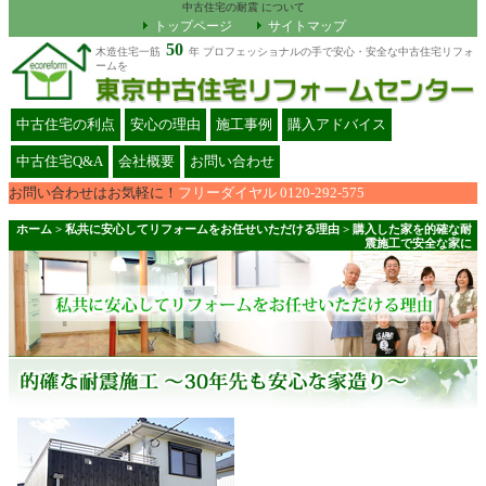
中古住宅の耐震 について
トップページ
サイトマップ
50
木造住宅一筋
年 プロフェッショナルの手で安心・安全な中古住宅リフォ
ームを
中古住宅の利点
安心の理由
施工事例
購入アドバイス
中古住宅Q&A
会社概要
お問い合わせ
お問い合わせはお気軽に！
フリーダイヤル 0120-292-575
ホーム
>
私共に安心してリフォームをお任せいただける理由
>
購入した家を的確な耐
震施工で安全な家に