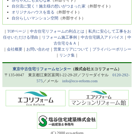
赤ちゃんにも安心な家
（外部サイト）
自分流に賢く！施主様の想いがつまった家
（外部サイト）
オリジナルハウスを造る
（外部サイト）
自分らしいマンション空間
（外部サイト）
｜
TOPページ
｜
中古住宅リフォームの利点とは
｜
私共に安心して工事をお
任せいただける理由
｜
リフォーム施工事例
｜
中古住宅購入アドバイス
｜
中
古住宅Ｑ＆Ａ
｜
｜
会社概要
｜
お問い合わせ
｜
営業エリアについて｜
プライバシーポリシー
｜
リンク集
｜
東京中古住宅リフォームセンター
（株式会社エコリフォーム）
〒135-0047 東京都江東区富岡1-22-29-2F／フリーダイヤル
0120-292-
575
／メール
info@eco-reform.com
(C) 2000 eco-reform